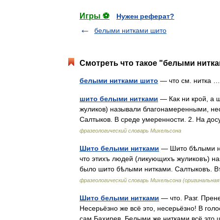
Игры ⚽
Нужен реферат?
белыми нитками шито
Смотреть что такое "белыми ниткам
белыми нитками шито
— что см. нитка
шито белыми нитками
— Как ни крой, а 
жуликов) называли благонамеренными, нес
Салтыков. В среде умеренности. 2. На до
фразеологический словарь Михельсона
Шито белыми нитками
— Шито бѣлыми ни
что этихъ людей (ликующихъ жуликовъ) на
было шито бѣлыми нитками. Салтыковъ. В
фразеологический словарь Михельсона (оригинальна
Шито белыми нитками
— что. Разг. Прен
Несерьёзно же всё это, несерьёзно! В го
сам Бахирев. Белыми же нитками всё это