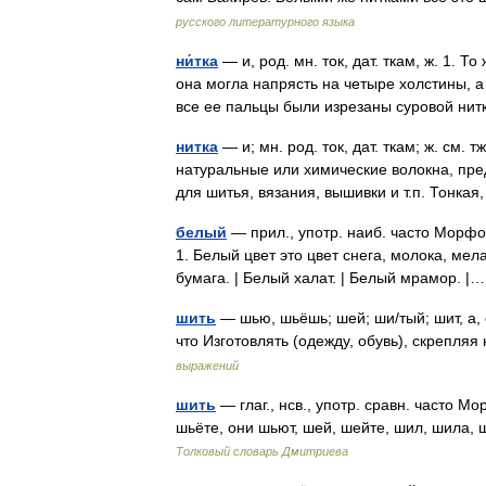
русского литературного языка
ни́тка
— и, род. мн. ток, дат. ткам, ж. 1. Т
она могла напрясть на четыре холстины, а
все ее пальцы были изрезаны суровой н
нитка
— и; мн. род. ток, дат. ткам; ж. см. 
натуральные или химические волокна, пред
для шитья, вязания, вышивки и т.п. Тонк
белый
— прил., употр. наиб. часто Морфо
1. Белый цвет это цвет снега, молока, мела
бумага. | Белый халат. | Белый мрамор. 
шить
— шью, шьёшь; шей; ши/тый; шит, а, о
что Изготовлять (одежду, обувь), скрепляя
выражений
шить
— глаг., нсв., употр. сравн. часто М
шьёте, они шьют, шей, шейте, шил, шила,
Толковый словарь Дмитриева