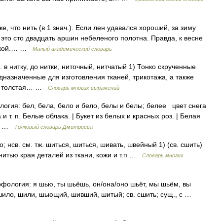
о же, что нить (в 1 знач.). Если лен удавался хороший, за зиму
 это сто двадцать аршин небеленого полотна. Правда, к весне
иткой.… …
Малый академический словарь
тж. в нитку, до нитки, ниточный, нитчатый 1) Тонко скрученные
назначенные для изготовления тканей, трикотажа, а также
ая, толстая… …
Словарь многих выражений
логия: бел, бела, бело и бело, белы и белы; белее цвет снега
 и т. п. Белые облака. | Букет из белых и красных роз. | Белая
|… …
Толковый словарь Дмитриева
; нсв. см. тж. шиться, шиться, шивать, швейный 1) (св. сшить)
 нитью края деталей из ткани, кожи и т.п …
Словарь многих
орфология: я шью, ты шьёшь, он/она/оно шьёт, мы шьём, вы
 шило, шили, шьющий, шивший, шитый; св. сшить; сущ., с …