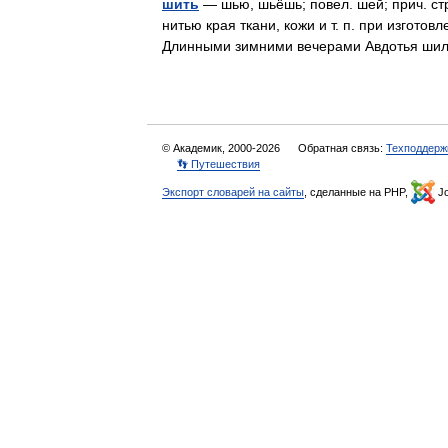
шить
— шью, шьёшь; повел. шей; прич. стра
нитью края ткани, кожи и т. п. при изготов
Длинными зимними вечерами Авдотья ш
© Академик, 2000-2026
Обратная связь:
Техподдерж
👣 Путешествия
Экспорт словарей на сайты
, сделанные на PHP,
Jo