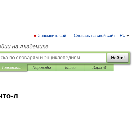
Запомнить сайт
Словарь на свой сайт
RU
едии на Академике
Найти!
Толкования
Переводы
Книги
Игры ⚽
что-л