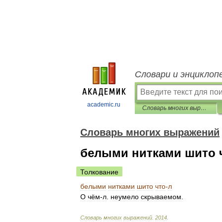
Словари и энциклоп
academic.ru
Словарь многих выражений
Словарь многих выражений
белыми нитками шито 
Толкование
белыми
нитками
шито
что
-
л
О
чём
-
л
.
неумело
скрываемом
.
Словарь
многих
выражений
.
2014
.