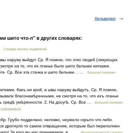
бельведер
и шито что-л" в других словарях:
 …
Словарь многих выражений
швы наружу выйдут. Ср. Я помню, что этих людей (ликующих
мотря на то, что их лганье было шито белыми нитками.
суге. Ср. Все эта стачка и шито белыми… …
Большой толково-
тками. Какъ ни крой, а швы наружу выйдутъ. Ср. Я помню,
зывали благонамѣренными, не смотря на то, что ихъ лганье
ъ средѣ умѣренности. 2. На досугѣ. Ср. Все …
Большой толково-
я орфография)
ебр. Грубо подделано; неловко, неумело скрыто что либо.
лосе дрогнуло то самое отвращение, которым был переполнен
 шито! За кого вы нас принимаете, в… …
Фразеологический словарь