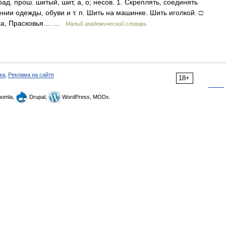
д. прош. шитый, шит, а, о; несов. 1. Скреплять, соединять
лении одежды, обуви и т. п. Шить на машинке. Шить иголкой. □
ила, Прасковья… …
Малый академический словарь
ка
,
Реклама на сайте
18+
omla,
Drupal,
WordPress, MODx.